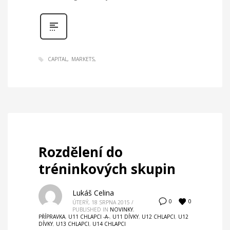
CAPITAL
MARKETS
Rozdělení do
tréninkových skupin
Lukáš Celina
0
0
ÚTERÝ, 18 SRPNA 2015
/
PUBLISHED IN
NOVINKY
,
PŘÍPRAVKA
,
U11 CHLAPCI -A-
,
U11 DÍVKY
,
U12 CHLAPCI
,
U12
DÍVKY
,
U13 CHLAPCI
,
U14 CHLAPCI