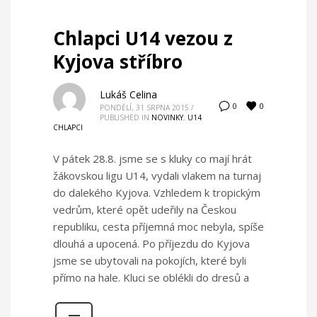
Chlapci U14 vezou z
Kyjova stříbro
Lukáš Celina
0
0
PONDĚLÍ, 31 SRPNA 2015
/
PUBLISHED IN
NOVINKY
,
U14
CHLAPCI
V pátek 28.8. jsme se s kluky co mají hrát
žákovskou ligu U14, vydali vlakem na turnaj
do dalekého Kyjova. Vzhledem k tropickým
vedrům, které opět udeřily na Českou
republiku, cesta příjemná moc nebyla, spíše
dlouhá a upocená. Po příjezdu do Kyjova
jsme se ubytovali na pokojích, které byli
přímo na hale. Kluci se oblékli do dresů a