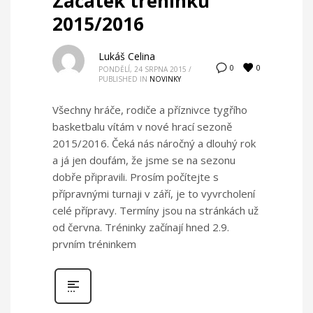
Záčátek tréninků
2015/2016
Lukáš Celina
0
0
PONDĚLÍ, 24 SRPNA 2015
/
PUBLISHED IN
NOVINKY
Všechny hráče, rodiče a příznivce tygřího
basketbalu vítám v nové hrací sezoně
2015/2016. Čeká nás náročný a dlouhý rok
a já jen doufám, že jsme se na sezonu
dobře připravili. Prosím počítejte s
přípravnými turnaji v září, je to vyvrcholení
celé přípravy. Termíny jsou na stránkách už
od června. Tréninky začínají hned 2.9.
prvním tréninkem