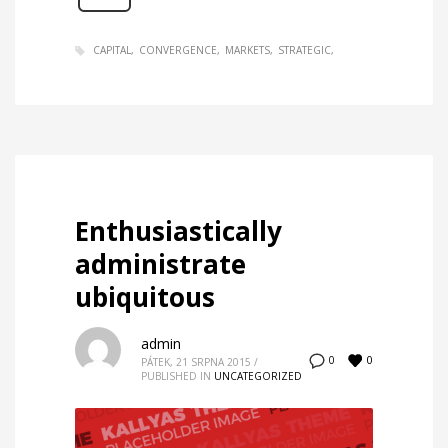
CAPITAL
CONVERGENCE
MARKETS
STRATEGIC
Enthusiastically
administrate
ubiquitous
admin
0
0
PÁTEK, 21 SRPNA 2015
/
PUBLISHED IN
UNCATEGORIZED