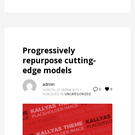
Progressively
repurpose cutting-
edge models
admin
0
0
SOBOTA, 22 SRPNA 2015
/
PUBLISHED IN
UNCATEGORIZED