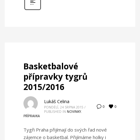
Basketbalové
přípravky tygrů
2015/2016
Lukáš Celina
0
0
PONDĚLÍ, 24 SRPNA 2015
/
PUBLISHED IN
NOVINKY
,
PŘÍPRAVKA
Tygři Praha přijímají do svých řad nové
zájemce o basketbal. Přijímáme holky i