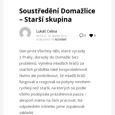
Soustředění Domažlice
– Starší skupina
Lukáš Celina
0
0
NEDĚLE, 16 SRPNA 2015
/
PUBLISHED IN
NOVINKY
Den první Všechny děti, které vyrazily
z Prahy, dorazily do Domažlic bez
problémů. Výměna mladších hráčů za
starších proběhla také bezproblémově.
Nutno ale podotknout, že mladší hráči
fungovali a reagovali na pokyny mnohem
rychleji než starší, na kterých se podle
všeho podepsala prázdninová pauza –
alespoň máme na čem pracovat. Na
odpoledním tréninku jsme zopakovali
základní