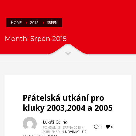
HOME
2015
SRPEN
Month: Srpen 2015
Přátelská utkání pro
kluky 2003,2004 a 2005
Lukáš Celina
0
0
PONDĚLÍ, 31 SRPNA 2015
/
PUBLISHED IN
NOVINKY
,
U12
CHLAPCI
,
U13 CHLAPCI