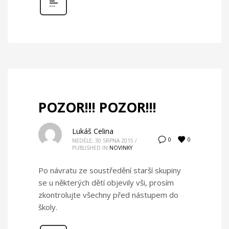
POZOR!!! POZOR!!!
Lukáš Celina
0
0
NEDĚLE, 30 SRPNA 2015
/
PUBLISHED IN
NOVINKY
Po návratu ze soustředění starší skupiny
se u některých dětí objevily vši, prosím
zkontrolujte všechny před nástupem do
školy.