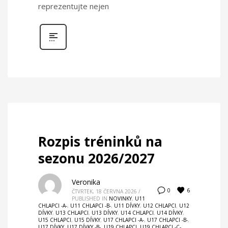
reprezentujte nejen
Rozpis tréninků na
sezonu 2026/2027
Veronika
6
0
ČTVRTEK, 18 ČERVNA 2026
/
PUBLISHED IN
NOVINKY
,
U11
CHLAPCI -A-
,
U11 CHLAPCI -B-
,
U11 DÍVKY
,
U12 CHLAPCI
,
U12
DÍVKY
,
U13 CHLAPCI
,
U13 DÍVKY
,
U14 CHLAPCI
,
U14 DÍVKY
,
U15 CHLAPCI
,
U15 DÍVKY
,
U17 CHLAPCI -A-
,
U17 CHLAPCI -B-
,
U17 DÍVKY
,
U17 DÍVKY -B-
,
U19 CHLAPCI
,
U19 CHLAPCI -C-
,