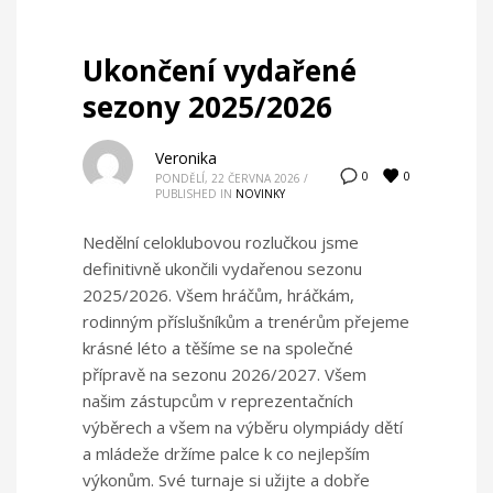
Ukončení vydařené
sezony 2025/2026
Veronika
0
0
PONDĚLÍ, 22 ČERVNA 2026
/
PUBLISHED IN
NOVINKY
Nedělní celoklubovou rozlučkou jsme
definitivně ukončili vydařenou sezonu
2025/2026. Všem hráčům, hráčkám,
rodinným příslušníkům a trenérům přejeme
krásné léto a těšíme se na společné
přípravě na sezonu 2026/2027. Všem
našim zástupcům v reprezentačních
výběrech a všem na výběru olympiády dětí
a mládeže držíme palce k co nejlepším
výkonům. Své turnaje si užijte a dobře