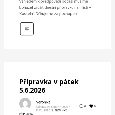
Vzhledem k předpovědi počasí musíme
bohužel zrušit dnešní přípravku na hřišti v
Kostelní. Děkujeme za pochopení.
Přípravka v pátek
5.6.2026
Veronika
0
0
STŘEDA, 03 ČERVNA 2026
/
PUBLISHED IN
NOVINKY
,
PŘÍPRAVKA