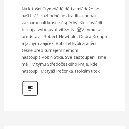
Na letošní Olympiádě dětí a mládeže se
naši hráči rozhodně neztratili – naopak
zaznamenali krásné úspěchy! Kluci ovládli
turnaj a vybojovali vítězství 🏆V týmu se
představili Robert Newbold, Ondra Kroupa
a Jáchym Zajíček. Bohužel kvůli zranění
těsně před turnajem nemohl
nastoupit Robin Štika. Své zastoupení jsme
měli i v týmu Středočeského kraje, kde
nastoupil Matyáš Pečenka. Holkám utekl