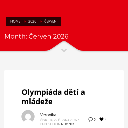
HOME
2026
ČERVEN
Month: Červen 2026
Olympiáda dětí a
mládeže
Veronika
4
0
ČTVRTEK, 25 ČERVNA 2026
/
PUBLISHED IN
NOVINKY