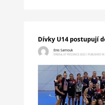
Dívky U14 postupují do
Enis Samouk
STŘEDA, 07 PROSINCE 2022
/
PUBLISHED IN