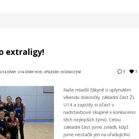
 extraligy!
3
0
U14 DÍVKY
,
U14 DÍVKY HOD
,
VÝSLEDKY, HODNOCENÍ
Naše mladší žákyně o uplynulém
víkendu dokončily základní část ŽL
U14 a zajistily si účast v
nadstavbové skupině v konkurenci
těch nejlepších týmů. Celou
základní část jsme zvládli, když
jsme nestačili jen na úřadujícího