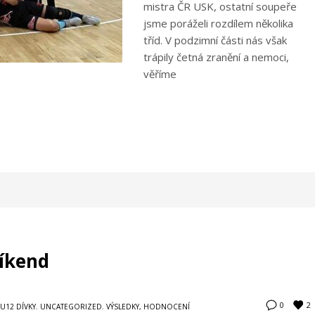
mistra ČR USK, ostatní soupeře
jsme poráželi rozdílem několika
tříd. V podzimní části nás však
trápily četná zranění a nemoci,
věříme
íkend
2
0
U12 DÍVKY
,
UNCATEGORIZED
,
VÝSLEDKY, HODNOCENÍ