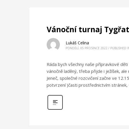
Vánoční turnaj Tygřat
Lukáš Celina
PONDĚLÍ, 05 PROSINCE 2022
/
PUBLISHED I
Ráda bych všechny naše přípravkové děti p
vánočně laděný, třeba přijde i ježíšek, al
Jeneč, společné rozcvičení začne ve 12.
potvrzení )časti prostřednictvím stránek,