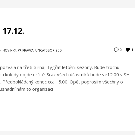
 17.12.
1
0
N
NOVINKY
,
PŘÍPRAVKA
,
UNCATEGORIZED
ozvala na třetí turnaj Tygřat letošní sezony. Bude trochu
e na koledy dojde určitě. Sraz všech účastníků bude ve12.00 v SH
15. Předpokládaný konec cca 15.00. Opět poprosím všechny o
 usnadní nám to organizaci