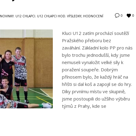
0
0
NOVINKY
,
U12 CHLAPCI
,
U12 CHLAPCI HOD
,
VÝSLEDKY, HODNOCENÍ
Kluci U12 zatím prochází soutěží
Pražského přeboru bez
zaváhání. Základní kolo PP pro nás
bylo trochu jednodušší, kdy jsme
nemuseli vynaložit velké síly k
poražení soupeře. Dobrým
přínosem bylo, že každý hráč na
hřišti si dal koš a zapojil se do hry.
Díky prvnímu místu ve skupině,
jsme postoupili do užšího výběru
týmů z Prahy, kde se