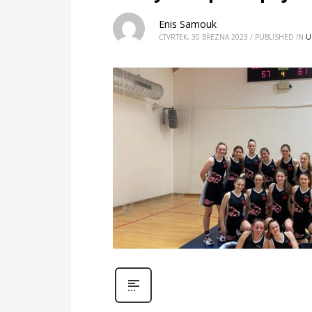
Enis Samouk
ČTVRTEK, 30 BŘEZNA 2023
/
PUBLISHED IN
U