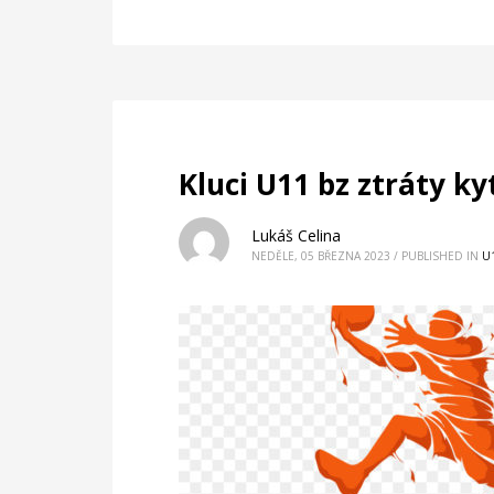
Kluci U11 bz ztráty k
Lukáš Celina
NEDĚLE, 05 BŘEZNA 2023
/
PUBLISHED IN
U1