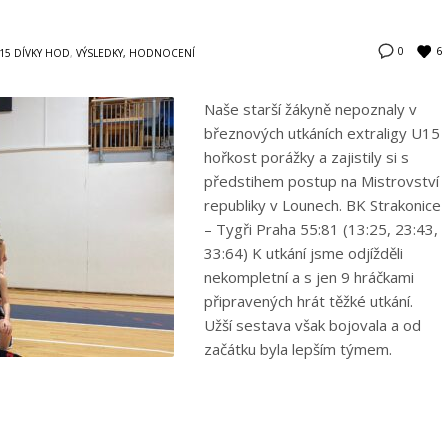
6
0
15 DÍVKY HOD
,
VÝSLEDKY, HODNOCENÍ
Naše starší žákyně nepoznaly v
březnových utkáních extraligy U15
hořkost porážky a zajistily si s
předstihem postup na Mistrovství
republiky v Lounech. BK Strakonice
– Tygři Praha 55:81 (13:25, 23:43,
33:64) K utkání jsme odjížděli
nekompletní a s jen 9 hráčkami
připravených hrát těžké utkání.
Užší sestava však bojovala a od
začátku byla lepším týmem.