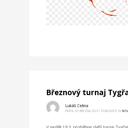
Březnový turnaj Tygř
Lukáš Celina
PÁTEK, 03 BŘEZNA 2023
/
PUBLISHED IN
NOV
V neděli 19.3. proběhne další turnaj Tygř