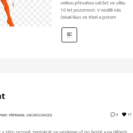
velkou převahou udržet ve věku
10 let pozornost. V neděli nás
čekali kluci ze Kbel a potom
at
17
0
INKY
,
PŘÍPRAVKA
,
UNCATEGORIZED
at v této sezoně. tentokrát se sejdeme už po šesté a na dětech