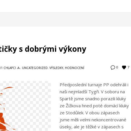
ytičky s dobrými výkony
7
0
1 CHLAPCI -A-
,
UNCATEGORIZED
,
VÝSLEDKY, HODNOCENÍ
Předposlední turnaje PP odehráli i
naši nejmladší Tygři. V soboru na
Spartě jsme snadno porazili kluky
ze Žižkova hned poté domácí kluky
ze Stodůlek. V obou zápasech
jsme měli velmi nekoncentrované
úseky, ale je těžké v zápasech s