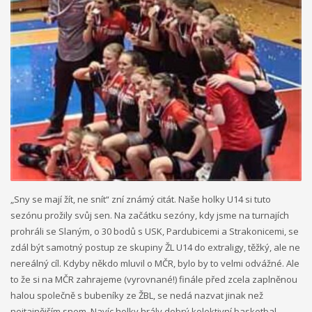
„Sny se mají žít, ne snít“ zní známý citát. Naše holky U14 si tuto
sezónu prožily svůj sen. Na začátku sezóny, kdy jsme na turnajích
prohráli se Slaným, o 30 bodů s USK, Pardubicemi a Strakonicemi, se
zdál být samotný postup ze skupiny ŽL U14 do extraligy, těžký, ale ne
nereálný cíl. Kdyby někdo mluvil o MČR, bylo by to velmi odvážné. Ale
to že si na MČR zahrajeme (vyrovnané!) finále před zcela zaplněnou
halou společně s bubeníky ze ŽBL, se nedá nazvat jinak než
nejtajnějším snem. Navíc holky hrály dobrý kolektivní basketbal,