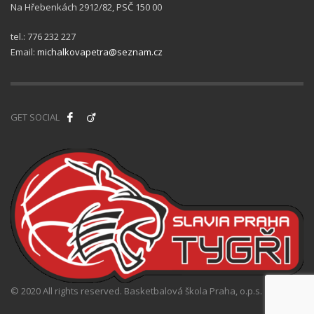
Na Hřebenkách 2912/82, PSČ 150 00
tel.: 776 232 227
Email:
michalkovapetra@seznam.cz
GET SOCIAL
© 2020 All rights reserved. Basketbalová škola Praha, o.p.s.