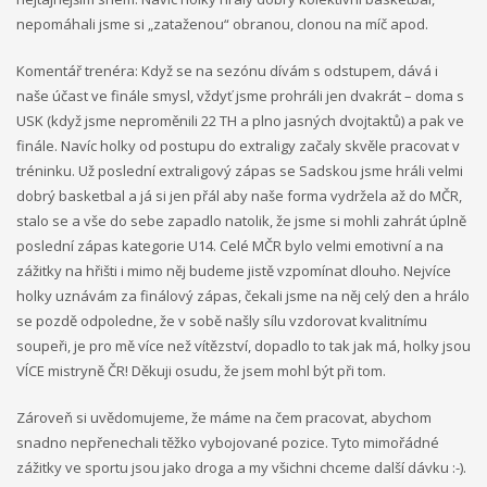
nepomáhali jsme si „zataženou“ obranou, clonou na míč apod.
Komentář trenéra: Když se na sezónu dívám s odstupem, dává i
naše účast ve finále smysl, vždyť jsme prohráli jen dvakrát – doma s
USK (když jsme neproměnili 22 TH a plno jasných dvojtaktů) a pak ve
finále. Navíc holky od postupu do extraligy začaly skvěle pracovat v
tréninku. Už poslední extraligový zápas se Sadskou jsme hráli velmi
dobrý basketbal a já si jen přál aby naše forma vydržela až do MČR,
stalo se a vše do sebe zapadlo natolik, že jsme si mohli zahrát úplně
poslední zápas kategorie U14. Celé MČR bylo velmi emotivní a na
zážitky na hřišti i mimo něj budeme jistě vzpomínat dlouho. Nejvíce
holky uznávám za finálový zápas, čekali jsme na něj celý den a hrálo
se pozdě odpoledne, že v sobě našly sílu vzdorovat kvalitnímu
soupeři, je pro mě více než vítězství, dopadlo to tak jak má, holky jsou
VÍCE mistryně ČR! Děkuji osudu, že jsem mohl být při tom.
Zároveň si uvědomujeme, že máme na čem pracovat, abychom
snadno nepřenechali těžko vybojované pozice. Tyto mimořádné
zážitky ve sportu jsou jako droga a my všichni chceme další dávku :-).