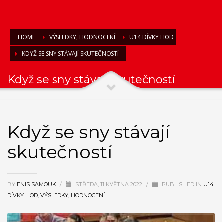
HOME
VÝSLEDKY, HODNOCENÍ
U14 DÍVKY HOD
KDYŽ SE SNY STÁVAJÍ SKUTEČNOSTÍ
Když se sny stávají skutečností
Když se sny stávají
skutečností
BY
ENIS SAMOUK
/
STŘEDA, 11 KVĚTNA 2022
/
PUBLISHED IN
U14
DÍVKY HOD
,
VÝSLEDKY, HODNOCENÍ