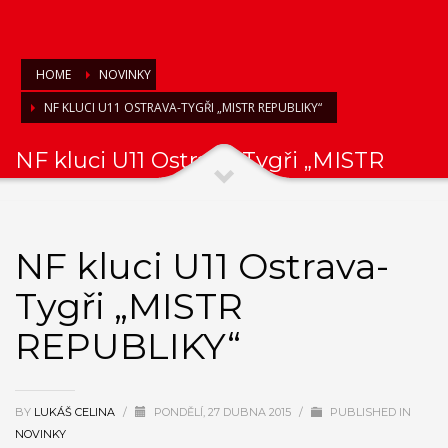
HOME
NOVINKY
NF KLUCI U11 OSTRAVA-TYGŘI „MISTR REPUBLIKY“
NF kluci U11 Ostrava-Tygři „MISTR
REPUBLIKY“
NF kluci U11 Ostrava-
Tygři „MISTR
REPUBLIKY“
BY
LUKÁŠ CELINA
/
PONDĚLÍ, 27 DUBNA 2015
/
PUBLISHED IN
NOVINKY