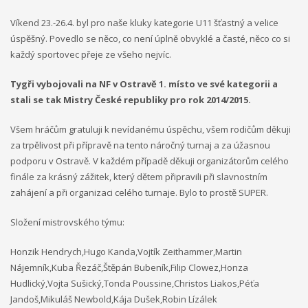
Víkend 23.-26.4. byl pro naše kluky kategorie U11 šťastný a velice
úspěšný. Povedlo se něco, co není úplně obvyklé a časté, něco co si
každý sportovec přeje ze všeho nejvíc.
Tygři vybojovali na NF v Ostravě 1. místo ve své kategorii a
stali se tak Mistry České republiky pro rok 2014/2015.
Všem hráčům gratuluji k nevídanému úspěchu, všem rodičům děkuji
za trpělivost při přípravě na tento náročný turnaj a za úžasnou
podporu v Ostravě. V každém případě děkuji organizátorům celého
finále za krásný zážitek, který dětem připravili při slavnostním
zahájení a při organizaci celého turnaje. Bylo to prostě SUPER.
Složení mistrovského týmu:
Honzik Hendrych,Hugo Kanda,Vojtík Zeithammer,Martin
Nájemník,Kuba Řezáč,Štěpán Bubeník,Filip Clowez,Honza
Hudlický,Vojta Sušický,Tonda Poussine,Christos Liakos,Péťa
Jandoš,Mikuláš Newbold,Kája Dušek,Robin Lízálek