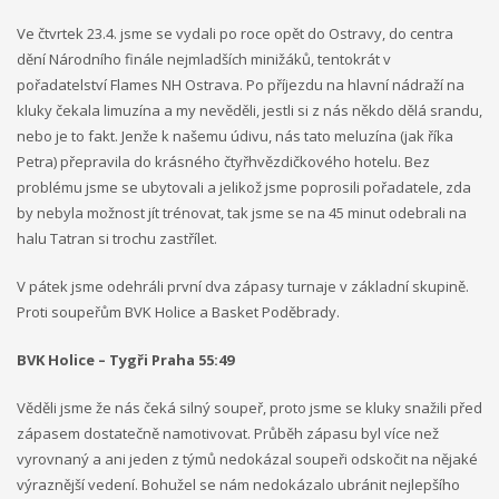
Ve čtvrtek 23.4. jsme se vydali po roce opět do Ostravy, do centra
dění Národního finále nejmladších minižáků, tentokrát v
pořadatelství Flames NH Ostrava. Po příjezdu na hlavní nádraží na
kluky čekala limuzína a my nevěděli, jestli si z nás někdo dělá srandu,
nebo je to fakt. Jenže k našemu údivu, nás tato meluzína (jak říka
Petra) přepravila do krásného čtyřhvězdičkového hotelu. Bez
problému jsme se ubytovali a jelikož jsme poprosili pořadatele, zda
by nebyla možnost jít trénovat, tak jsme se na 45 minut odebrali na
halu Tatran si trochu zastřílet.
V pátek jsme odehráli první dva zápasy turnaje v základní skupině.
Proti soupeřům BVK Holice a Basket Poděbrady.
BVK Holice – Tygři Praha 55:49
Věděli jsme že nás čeká silný soupeř, proto jsme se kluky snažili před
zápasem dostatečně namotivovat. Průběh zápasu byl více než
vyrovnaný a ani jeden z týmů nedokázal soupeři odskočit na nějaké
výraznější vedení. Bohužel se nám nedokázalo ubránit nejlepšího