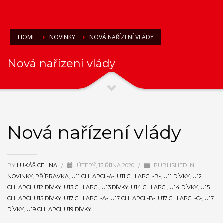
HOME
NOVINKY
NOVÁ NAŘÍZENÍ VLÁDY
Nová nařízení vlády
Nová nařízení vlády
BY
LUKÁŠ CELINA
/
ÚTERÝ, 13 ŘÍJNA 2020
/
PUBLISHED IN
NOVINKY
,
PŘÍPRAVKA
,
U11 CHLAPCI -A-
,
U11 CHLAPCI -B-
,
U11 DÍVKY
,
U12
CHLAPCI
,
U12 DÍVKY
,
U13 CHLAPCI
,
U13 DÍVKY
,
U14 CHLAPCI
,
U14 DÍVKY
,
U15
CHLAPCI
,
U15 DÍVKY
,
U17 CHLAPCI -A-
,
U17 CHLAPCI -B-
,
U17 CHLAPCI -C-
,
U17
DÍVKY
,
U19 CHLAPCI
,
U19 DÍVKY