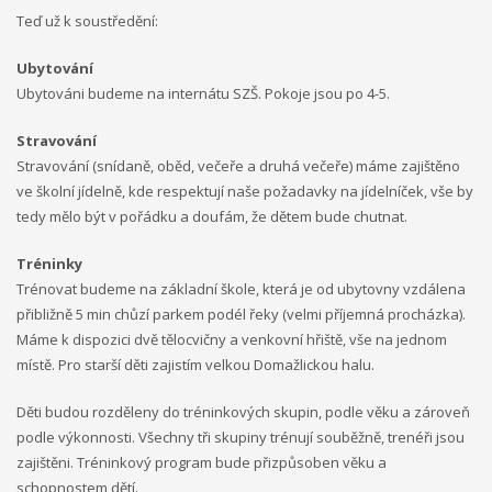
Teď už k soustředění:
Ubytování
Ubytováni budeme na internátu SZŠ. Pokoje jsou po 4-5.
Stravování
Stravování (snídaně, oběd, večeře a druhá večeře) máme zajištěno
ve školní jídelně, kde respektují naše požadavky na jídelníček, vše by
tedy mělo být v pořádku a doufám, že dětem bude chutnat.
Tréninky
Trénovat budeme na základní škole, která je od ubytovny vzdálena
přibližně 5 min chůzí parkem podél řeky (velmi příjemná procházka).
Máme k dispozici dvě tělocvičny a venkovní hřiště, vše na jednom
místě. Pro starší děti zajistím velkou Domažlickou halu.
Děti budou rozděleny do tréninkových skupin, podle věku a zároveň
podle výkonnosti. Všechny tři skupiny trénují souběžně, trenéři jsou
zajištěni. Tréninkový program bude přizpůsoben věku a
schopnostem dětí.