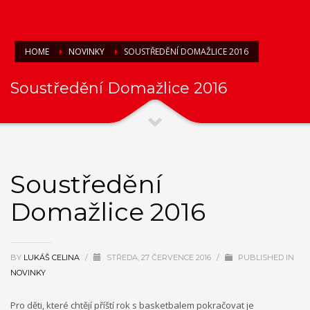
HOME
NOVINKY
SOUSTŘEDĚNÍ DOMAŽLICE 2016
Soustředění Domažlice 2016
Soustředění
Domažlice 2016
BY
LUKÁŠ CELINA
/
STŘEDA, 27 ČERVENCE 2016
/
PUBLISHED IN
NOVINKY
Pro děti, které chtějí příští rok s basketbalem pokračovat je