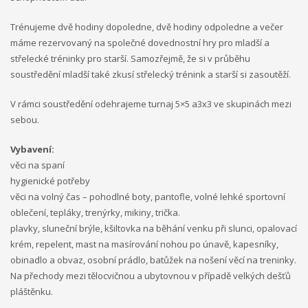
Trénujeme dvě hodiny dopoledne, dvě hodiny odpoledne a večer
máme rezervovaný na společné dovednostní hry pro mladší a
střelecké tréninky pro starší. Samozřejmě, že si v průběhu
soustředění mladší také zkusí střelecký trénink a starší si zasoutěží.
V rámci soustředění odehrajeme turnaj 5×5 a3x3 ve skupinách mezi
sebou.
Vybavení:
věci na spaní
hygienické potřeby
věci na volný čas – pohodlné boty, pantofle, volné lehké sportovní
oblečení, tepláky, trenýrky, mikiny, trička.
plavky, sluneční brýle, kšiltovka na běhání venku při slunci, opalovací
krém, repelent, mast na masírování nohou po únavě, kapesníky,
obinadlo a obvaz, osobní prádlo, batůžek na nošení věcí na treninky.
Na přechody mezi tělocvičnou a ubytovnou v případě velkých dešťů
pláštěnku.