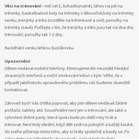
Věci na trénování –
míč vel.5, švihadlo(nutné), láhev na pití na
tréninky, basketbalové boty na tréninky v tělocvičně,boty na tréninky
venku, trenýrky a trika (rozdělte na tréninkové a civil), ponožky na
tréninky (savé). Počítejte s tím, že trenýrky a triko jsou tak na dva dny
trénování, ponožky tak 1-2 dny.
Na běhání venku lehkou šusťákovku.
Upozornění:
Dětem nedávat mobilní telefony. Eliminujeme tím neustálé hledání
ztracených telefonů a noční smskování kdoví s kým. Věřte, že v
případě jakéhokoliv opravdového problému vás budeme okamžitě
kontaktovat.
Zároveň bych Vás chtěla poprosit, aby jste dětem nedávali žádné
počítače, tablety atd. Soustředění není jen o trénování, ale také o
vytvoření dobré party, která spolu bude po další roky hrát a
trénovat. Není tedy ideální, když děti sedí na pokojích a každý kouká
do svého přístroje místo toho, aby si hrály společně a bavily se. Po
celou dobu soustředění budu na mailu, pokud tedy budete