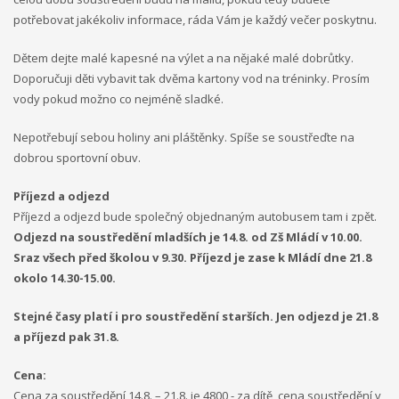
potřebovat jakékoliv informace, ráda Vám je každý večer poskytnu.
Dětem dejte malé kapesné na výlet a na nějaké malé dobrůtky.
Doporučuji děti vybavit tak dvěma kartony vod na tréninky. Prosím
vody pokud možno co nejméně sladké.
Nepotřebují sebou holiny ani pláštěnky. Spíše se soustřeďte na
dobrou sportovní obuv.
Příjezd a odjezd
Příjezd a odjezd bude společný objednaným autobusem tam i zpět.
Odjezd na soustředění mladších je 14.8. od Zš Mládí v 10.00.
Sraz všech před školou v 9.30. Příjezd je zase k Mládí dne 21.8
okolo 14.30-15.00.
Stejné časy platí i pro soustředění starších. Jen odjezd je 21.8
a příjezd pak 31.8.
Cena:
Cena za soustředění 14.8. – 21.8. je 4800,- za dítě, cena soustředění v