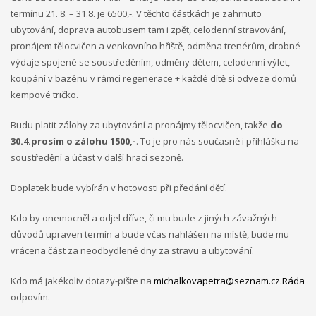
termínu 21. 8. – 31.8. je 6500,-. V těchto částkách je zahrnuto
ubytování, doprava autobusem tam i zpět, celodenní stravování,
pronájem tělocvičen a venkovního hřiště, odměna trenérům, drobné
výdaje spojené se soustředěním, odměny dětem, celodenní výlet,
koupání v bazénu v rámci regenerace + každé dítě si odveze domů
kempové tričko.
Budu platit zálohy za ubytování a pronájmy tělocvičen, takže
do
30.4.prosím o zálohu 1500,-
. To je pro nás současně i přihláška na
soustředění a účast v další hrací sezoně.
Doplatek bude vybírán v hotovosti při předání dětí.
Kdo by onemocněl a odjel dříve, či mu bude z jiných závažných
důvodů upraven termín a bude včas nahlášen na místě, bude mu
vrácena část za neodbydlené dny za stravu a ubytování.
Kdo má jakékoliv dotazy-pište na
michalkovapetra@seznam.cz.Ráda
odpovím.