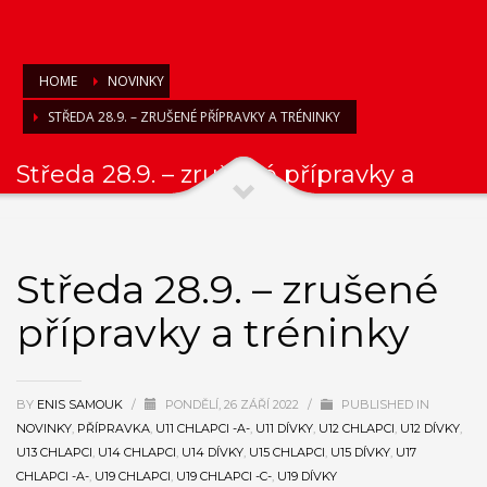
HOME
NOVINKY
STŘEDA 28.9. – ZRUŠENÉ PŘÍPRAVKY A TRÉNINKY
Středa 28.9. – zrušené přípravky a
tréninky
Středa 28.9. – zrušené
přípravky a tréninky
BY
ENIS SAMOUK
/
PONDĚLÍ, 26 ZÁŘÍ 2022
/
PUBLISHED IN
NOVINKY
,
PŘÍPRAVKA
,
U11 CHLAPCI -A-
,
U11 DÍVKY
,
U12 CHLAPCI
,
U12 DÍVKY
,
U13 CHLAPCI
,
U14 CHLAPCI
,
U14 DÍVKY
,
U15 CHLAPCI
,
U15 DÍVKY
,
U17
CHLAPCI -A-
,
U19 CHLAPCI
,
U19 CHLAPCI -C-
,
U19 DÍVKY