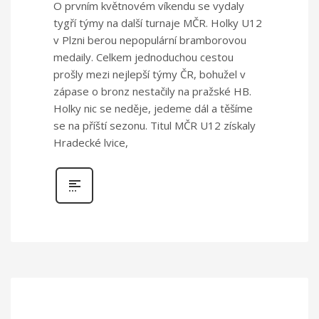
O prvním květnovém víkendu se vydaly
tygří týmy na další turnaje MČR. Holky U12
v Plzni berou nepopulární bramborovou
medaily. Celkem jednoduchou cestou
prošly mezi nejlepší týmy ČR, bohužel v
zápase o bronz nestačily na pražské HB.
Holky nic se neděje, jedeme dál a těšíme
se na příští sezonu. Titul MČR U12 získaly
Hradecké lvice,