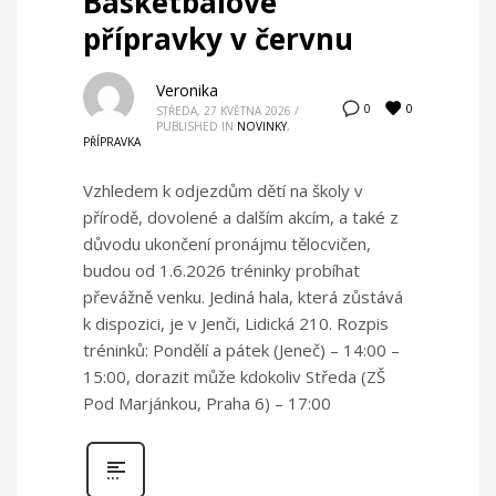
Basketbalové
přípravky v červnu
Veronika
0
0
STŘEDA, 27 KVĚTNA 2026
/
PUBLISHED IN
NOVINKY
,
PŘÍPRAVKA
Vzhledem k odjezdům dětí na školy v
přírodě, dovolené a dalším akcím, a také z
důvodu ukončení pronájmu tělocvičen,
budou od 1.6.2026 tréninky probíhat
převážně venku. Jediná hala, která zůstává
k dispozici, je v Jenči, Lidická 210. Rozpis
tréninků: Pondělí a pátek (Jeneč) – 14:00 –
15:00, dorazit může kdokoliv Středa (ZŠ
Pod Marjánkou, Praha 6) – 17:00