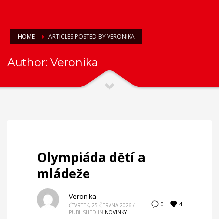
HOME
ARTICLES POSTED BY VERONIKA
Author:
Veronika
Olympiáda dětí a
mládeže
Veronika
4
0
ČTVRTEK, 25 ČERVNA 2026
/
PUBLISHED IN
NOVINKY