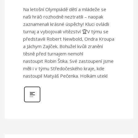
Na letošní Olympiádě dětí a mládeže se
naši hráči rozhodně neztratili – naopak
zaznamenali krásné úspěchy! Kluci ovládli
turnaj a vybojovali vítězství 🏆V týmu se
představili Robert Newbold, Ondra Kroupa
a Jáchym Zajíček. Bohužel kvůli zranění
těsně před turnajem nemohl
nastoupit Robin Štika. Své zastoupení jsme
měli i v týmu Středočeského kraje, kde
nastoupil Matyáš Pečenka. Holkám utekl