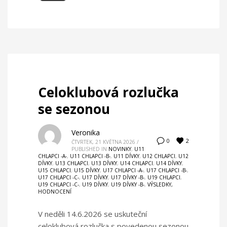
Celoklubová rozlučka
se sezonou
Veronika
2
0
ČTVRTEK, 21 KVĚTNA 2026
/
PUBLISHED IN
NOVINKY
,
U11
CHLAPCI -A-
,
U11 CHLAPCI -B-
,
U11 DÍVKY
,
U12 CHLAPCI
,
U12
DÍVKY
,
U13 CHLAPCI
,
U13 DÍVKY
,
U14 CHLAPCI
,
U14 DÍVKY
,
U15 CHLAPCI
,
U15 DÍVKY
,
U17 CHLAPCI -A-
,
U17 CHLAPCI -B-
,
U17 CHLAPCI -C-
,
U17 DÍVKY
,
U17 DÍVKY -B-
,
U19 CHLAPCI
,
U19 CHLAPCI -C-
,
U19 DÍVKY
,
U19 DÍVKY -B-
,
VÝSLEDKY,
HODNOCENÍ
V neděli 14.6.2026 se uskuteční
celoklubová rozlučka s povedenou sezonou