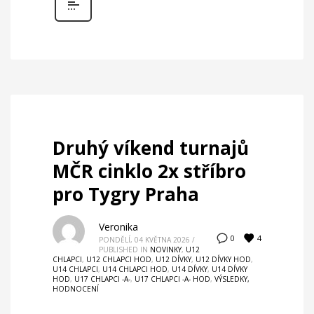
Druhý víkend turnajů
MČR cinklo 2x stříbro
pro Tygry Praha
Veronika
4
0
PONDĚLÍ, 04 KVĚTNA 2026
/
PUBLISHED IN
NOVINKY
,
U12
CHLAPCI
,
U12 CHLAPCI HOD
,
U12 DÍVKY
,
U12 DÍVKY HOD
,
U14 CHLAPCI
,
U14 CHLAPCI HOD
,
U14 DÍVKY
,
U14 DÍVKY
HOD
,
U17 CHLAPCI -A-
,
U17 CHLAPCI -A- HOD
,
VÝSLEDKY,
HODNOCENÍ