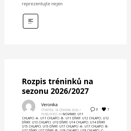
reprezentujte nejen
Rozpis tréninků na
sezonu 2026/2027
Veronika
7
0
ČTVRTEK, 18 ČERVNA 2026
/
PUBLISHED IN
NOVINKY
,
U11
CHLAPCI -A-
,
U11 CHLAPCI -B-
,
U11 DÍVKY
,
U12 CHLAPCI
,
U12
DÍVKY
,
U13 CHLAPCI
,
U13 DÍVKY
,
U14 CHLAPCI
,
U14 DÍVKY
,
U15 CHLAPCI
,
U15 DÍVKY
,
U17 CHLAPCI -A-
,
U17 CHLAPCI -B-
,
U17 DÍVKY
,
U17 DÍVKY -B-
,
U19 CHLAPCI
,
U19 CHLAPCI -C-
,