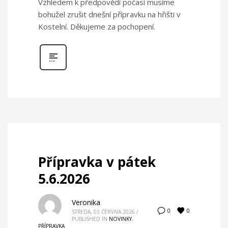
Vzhledem k předpovědi počasí musíme
bohužel zrušit dnešní přípravku na hřišti v
Kostelní. Děkujeme za pochopení.
Přípravka v pátek
5.6.2026
Veronika
0
0
STŘEDA, 03 ČERVNA 2026
/
PUBLISHED IN
NOVINKY
,
PŘÍPRAVKA