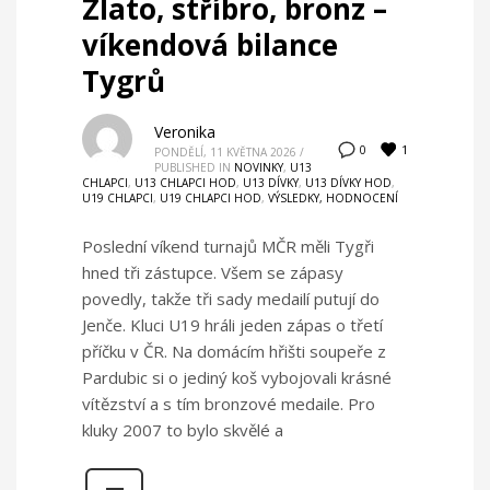
Zlato, stříbro, bronz –
víkendová bilance
Tygrů
Veronika
1
0
PONDĚLÍ, 11 KVĚTNA 2026
/
PUBLISHED IN
NOVINKY
,
U13
CHLAPCI
,
U13 CHLAPCI HOD
,
U13 DÍVKY
,
U13 DÍVKY HOD
,
U19 CHLAPCI
,
U19 CHLAPCI HOD
,
VÝSLEDKY, HODNOCENÍ
Poslední víkend turnajů MČR měli Tygři
hned tři zástupce. Všem se zápasy
povedly, takže tři sady medailí putují do
Jenče. Kluci U19 hráli jeden zápas o třetí
příčku v ČR. Na domácím hřišti soupeře z
Pardubic si o jediný koš vybojovali krásné
vítězství a s tím bronzové medaile. Pro
kluky 2007 to bylo skvělé a