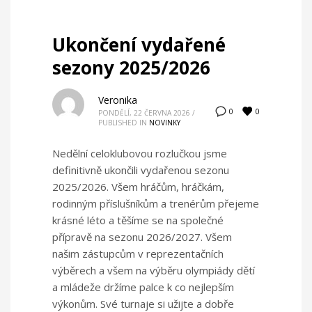
Ukončení vydařené
sezony 2025/2026
Veronika
0
0
PONDĚLÍ, 22 ČERVNA 2026
/
PUBLISHED IN
NOVINKY
Nedělní celoklubovou rozlučkou jsme
definitivně ukončili vydařenou sezonu
2025/2026. Všem hráčům, hráčkám,
rodinným příslušníkům a trenérům přejeme
krásné léto a těšíme se na společné
přípravě na sezonu 2026/2027. Všem
našim zástupcům v reprezentačních
výběrech a všem na výběru olympiády dětí
a mládeže držíme palce k co nejlepším
výkonům. Své turnaje si užijte a dobře