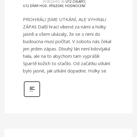
PUBLISHED IN
U12 CHLAPCI
,
U12 DÍVKY HOD
,
VÝSLEDKY, HODNOCENÍ
PROHRÁLI JSME UTKÁNÍ, ALE VYHRáLI
ZÁPAS Další hrací víkend za námi a holky
jasně a všem ukázaly, že se s nimi do
budoucna musí počítat. V sobotu nás čekal
jen jeden zápas. Dlouhý lán není kdovíjaká
hala, ale na to abychom tam vyprášili
Spartě kožich to stačilo. Od začátku utkání
bylo jasné, jak utkání dopadne. Holky se