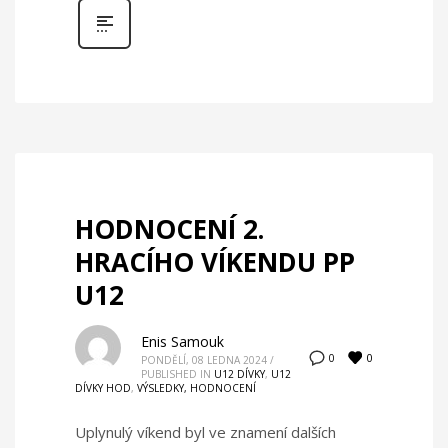
HODNOCENÍ 2.
HRACÍHO VÍKENDU PP
U12
Enis Samouk
0
0
PONDĚLÍ, 08 LEDNA 2024
/
PUBLISHED IN
U12 DÍVKY
,
U12
DÍVKY HOD
,
VÝSLEDKY, HODNOCENÍ
Uplynulý víkend byl ve znamení dalších