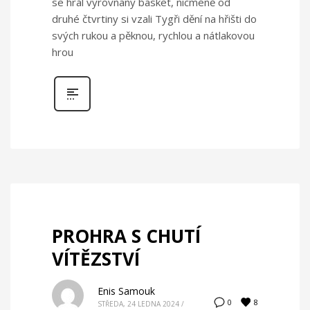
se hrál vyrovnaný basket, nicméně od
druhé čtvrtiny si vzali Tygři dění na hřišti do
svých rukou a pěknou, rychlou a nátlakovou
hrou
PROHRA S CHUTÍ
VÍTĚZSTVÍ
Enis Samouk
8
0
STŘEDA, 24 LEDNA 2024
/