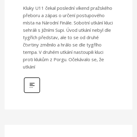
Kluky U11 čekal poslední víkend pražského
přeboru a zápas o určení postupového
místa na Národní Finále. Sobotní utkání kluci
sehráli s Jižními Supi. Úvod utkání nebyl dle
tygřích představ, ale to se od druhé
čtvrtiny změnilo a hrálo se dle tygřího
tempa. V druhém utkání nastoupili kluci
proti klukům z Porgu. Očekávalo se, že
utkání