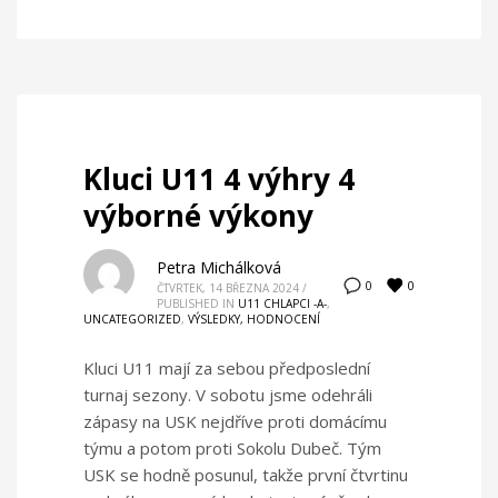
Kluci U11 4 výhry 4
výborné výkony
Petra Michálková
0
0
ČTVRTEK, 14 BŘEZNA 2024
/
PUBLISHED IN
U11 CHLAPCI -A-
,
UNCATEGORIZED
,
VÝSLEDKY, HODNOCENÍ
Kluci U11 mají za sebou předposlední
turnaj sezony. V sobotu jsme odehráli
zápasy na USK nejdříve proti domácímu
týmu a potom proti Sokolu Dubeč. Tým
USK se hodně posunul, takže první čtvrtinu