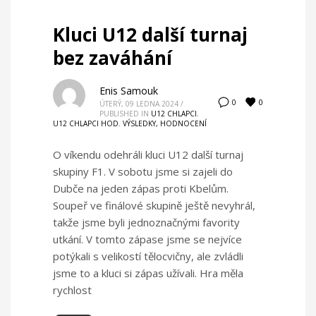
Kluci U12 další turnaj
bez zaváhání
Enis Samouk
0
0
ÚTERÝ, 09 LEDNA 2024
/
PUBLISHED IN
U12 CHLAPCI
,
U12 CHLAPCI HOD
,
VÝSLEDKY, HODNOCENÍ
O víkendu odehráli kluci U12 další turnaj
skupiny F1. V sobotu jsme si zajeli do
Dubče na jeden zápas proti Kbelům.
Soupeř ve finálové skupině ještě nevyhrál,
takže jsme byli jednoznačnými favority
utkání. V tomto zápase jsme se nejvíce
potýkali s velikostí tělocvičny, ale zvládli
jsme to a kluci si zápas užívali. Hra měla
rychlost