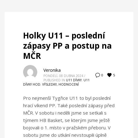
Holky U11 – poslední
zápasy PP a postup na
MČR
Veronika
5
0
PONDĚLÍ, 08 DUBNA 2024
/
PUBLISHED IN
U11 DÍVKY
,
U11
DÍVKY HOD
,
VÝSLEDKY, HODNOCENÍ
Pro nejmenší Tygřice U11 to byl poslední
hrací víkend PP. Také poslední zápasy před
MČR. V sobotu i neděli jsme se setkali s
týmem HB Basket, se kterým jsme ještě
bojovali o 1. místo v pražském přeboru. V
sobotu jsme do utkání nevstoupili úplně