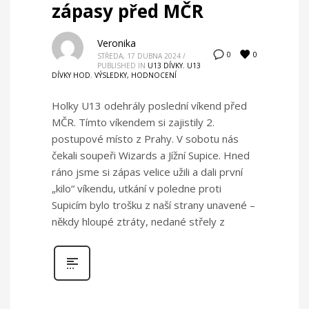
zápasy před MČR
Veronika
0
0
STŘEDA, 17 DUBNA 2024
/
PUBLISHED IN
U13 DÍVKY
,
U13
DÍVKY HOD
,
VÝSLEDKY, HODNOCENÍ
Holky U13 odehrály poslední víkend před
MČR. Tímto víkendem si zajistily 2.
postupové místo z Prahy. V sobotu nás
čekali soupeři Wizards a Jížní Supice. Hned
ráno jsme si zápas velice užili a dali první
„kilo“ víkendu, utkání v poledne proti
Supicím bylo trošku z naší strany unavené –
někdy hloupé ztráty, nedané střely z