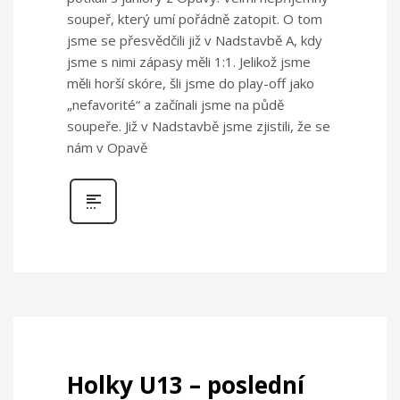
soupeř, který umí pořádně zatopit. O tom
jsme se přesvědčili již v Nadstavbě A, kdy
jsme s nimi zápasy měli 1:1. Jelikož jsme
měli horší skóre, šli jsme do play-off jako
„nefavorité“ a začínali jsme na půdě
soupeře. Již v Nadstavbě jsme zjistili, že se
nám v Opavě
Holky U13 – poslední