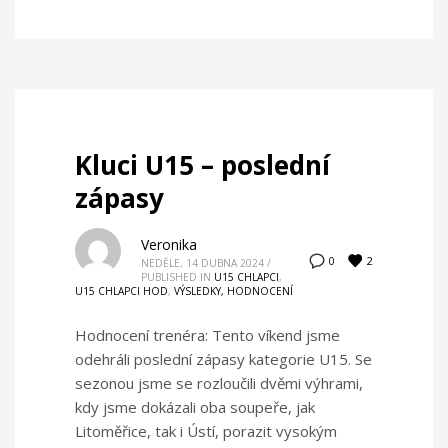
Kluci U15 – poslední
zápasy
Veronika
2
0
NEDĚLE, 14 DUBNA 2024
/
PUBLISHED IN
U15 CHLAPCI
,
U15 CHLAPCI HOD
,
VÝSLEDKY, HODNOCENÍ
Hodnocení trenéra: Tento víkend jsme
odehráli poslední zápasy kategorie U15. Se
sezonou jsme se rozloučili dvěmi výhrami,
kdy jsme dokázali oba soupeře, jak
Litoměřice, tak i Ústí, porazit vysokým