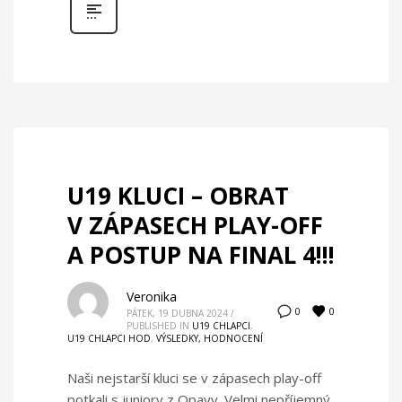
U19 KLUCI – OBRAT
V ZÁPASECH PLAY-OFF
A POSTUP NA FINAL 4!!!
Veronika
0
0
PÁTEK, 19 DUBNA 2024
/
PUBLISHED IN
U19 CHLAPCI
,
U19 CHLAPCI HOD
,
VÝSLEDKY, HODNOCENÍ
Naši nejstarší kluci se v zápasech play-off
potkali s juniory z Opavy. Velmi nepříjemný