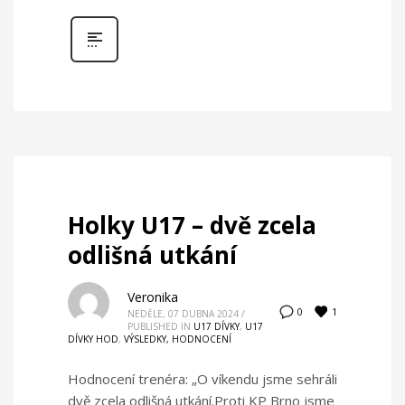
Holky U17 – dvě zcela
odlišná utkání
Veronika
1
0
NEDĚLE, 07 DUBNA 2024
/
PUBLISHED IN
U17 DÍVKY
,
U17
DÍVKY HOD
,
VÝSLEDKY, HODNOCENÍ
Hodnocení trenéra: „O víkendu jsme sehráli
dvě zcela odlišná utkání.Proti KP Brno jsme