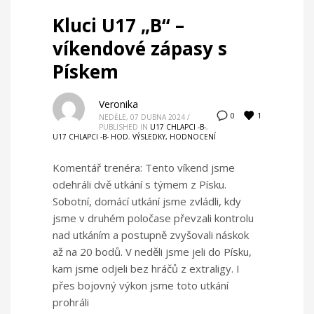
Kluci U17 „B“ –
víkendové zápasy s
Pískem
Veronika
1
0
NEDĚLE, 07 DUBNA 2024
/
PUBLISHED IN
U17 CHLAPCI -B-
,
U17 CHLAPCI -B- HOD
,
VÝSLEDKY, HODNOCENÍ
Komentář trenéra: Tento víkend jsme
odehráli dvě utkání s týmem z Písku.
Sobotní, domácí utkání jsme zvládli, kdy
jsme v druhém poločase převzali kontrolu
nad utkáním a postupně zvyšovali náskok
až na 20 bodů. V neděli jsme jeli do Písku,
kam jsme odjeli bez hráčů z extraligy. I
přes bojovný výkon jsme toto utkání
prohráli