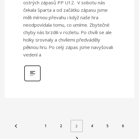
ostrých zápasů PP U12. V sobotu nás
čekala Sparta a od začátku zápasu jsme
měli mírnou převahu i když naše hra
neodpovídala tomu, co umíme. Zbytečné
chyby nás brzdili v rozletu. Po chvíli se ale
holky srovnaly a chvílemi předváděly
pěknou hru. Po celý zápas jsme navyšovali
vedení a
1
2
4
5
6
3