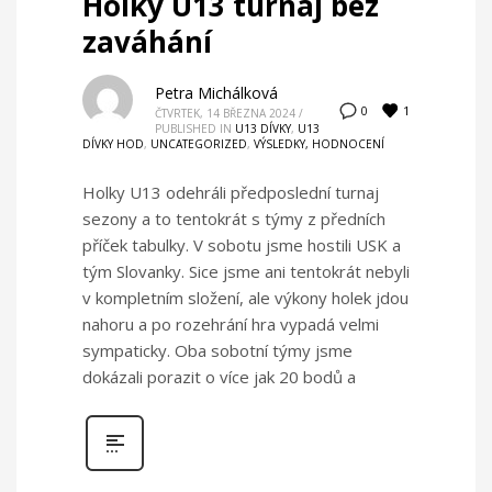
Holky U13 turnaj bez
zaváhání
Petra Michálková
1
0
ČTVRTEK, 14 BŘEZNA 2024
/
PUBLISHED IN
U13 DÍVKY
,
U13
DÍVKY HOD
,
UNCATEGORIZED
,
VÝSLEDKY, HODNOCENÍ
Holky U13 odehráli předposlední turnaj
sezony a to tentokrát s týmy z předních
příček tabulky. V sobotu jsme hostili USK a
tým Slovanky. Sice jsme ani tentokrát nebyli
v kompletním složení, ale výkony holek jdou
nahoru a po rozehrání hra vypadá velmi
sympaticky. Oba sobotní týmy jsme
dokázali porazit o více jak 20 bodů a