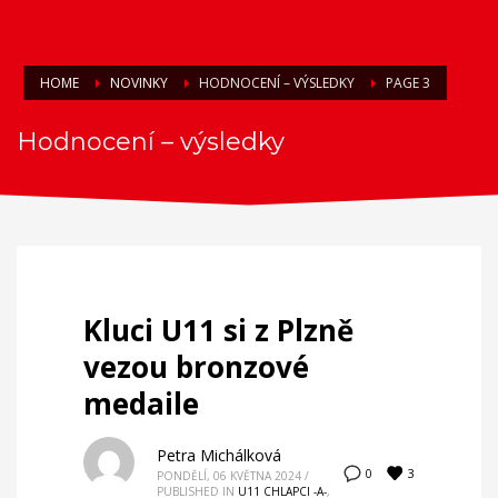
HOME
NOVINKY
HODNOCENÍ – VÝSLEDKY
PAGE 3
Hodnocení – výsledky
Kluci U11 si z Plzně
vezou bronzové
medaile
Petra Michálková
3
0
PONDĚLÍ, 06 KVĚTNA 2024
/
PUBLISHED IN
U11 CHLAPCI -A-
,