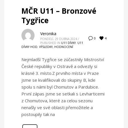
MČR U11 – Bronzové
Tygřice
Veronika
4
0
PONDĚLÍ, 29 DUBNA 2024
/
PUBLISHED IN
U11 DÍVKY
,
U11
DÍVKY HOD
,
VÝSLEDKY, HODNOCENÍ
Nejmladší Tygřice se zúčastnily Mistroství
České republiky v Ostravě a odvezly si
krásné 3. místo.Z prvního místa v Praze
jsme se kvalifikovali do skupiny B, kde
spolu s námi byl Chomutov a Pardubice.
První zápas jsme se setkali s Levharticemi
z Chomutova, které za celou sezonu
nenašly ve své oblasti přemožitele a
postoupily tak na