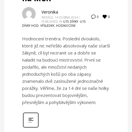
Veronika
0
0
NEDĚLE, 14 DUBNA 2024
/
PUBLISHED IN
U15 DÍVKY
,
U15
DÍVKY HOD
,
VÝSLEDKY, HODNOCENÍ
Hodnocení trenéra: Poslední dvoukolo,
které již nic neřešilo absolvovaly naše starší
žákyně, cíl byl nezranit se a dobře se
naladit na budoucí mistrovství. První se
podařilo, ale množství nedaných
jednoduchých košů po oba zápasy
znamenalo dvě zasloužené jednoznačné
porážky. Věříme, že za 14 dní se naše holky
budou prezentovat bojovnějším,
přesnějším a pohyblivějším výkonem.