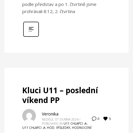
podle představ a po 1. čtvrtině jsme
prohrávali 8:12, 2. čtvrtina
Kluci U11 – poslední
víkend PP
Veronika
5
0
NEDĚLE, 07 DUBNA 2024
/
PUBLISHED IN
U11 CHLAPCI -A-
,
U11 CHLAPCI -A- HOD
,
VÝSLEDKY, HODNOCENÍ