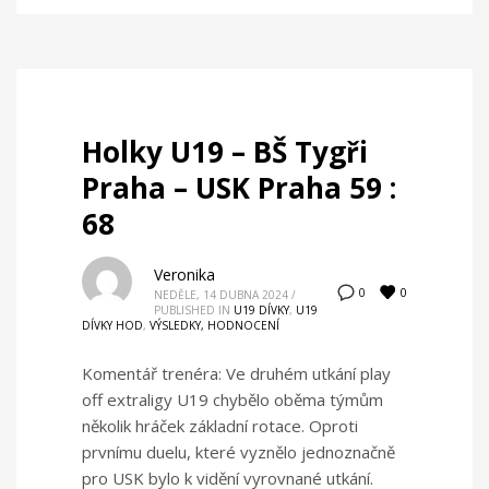
Holky U19 – BŠ Tygři
Praha – USK Praha 59 :
68
Veronika
0
0
NEDĚLE, 14 DUBNA 2024
/
PUBLISHED IN
U19 DÍVKY
,
U19
DÍVKY HOD
,
VÝSLEDKY, HODNOCENÍ
Komentář trenéra: Ve druhém utkání play
off extraligy U19 chybělo oběma týmům
několik hráček základní rotace. Oproti
prvnímu duelu, které vyznělo jednoznačně
pro USK bylo k vidění vyrovnané utkání.