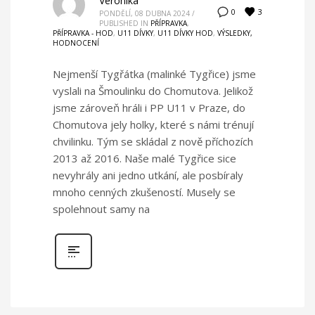
Veronika
3
0
PONDĚLÍ, 08 DUBNA 2024
/
PUBLISHED IN
PŘÍPRAVKA
,
PŘÍPRAVKA - HOD
,
U11 DÍVKY
,
U11 DÍVKY HOD
,
VÝSLEDKY,
HODNOCENÍ
Nejmenší Tygřátka (malinké Tygřice) jsme
vyslali na Šmoulinku do Chomutova. Jelikož
jsme zároveň hráli i PP U11 v Praze, do
Chomutova jely holky, které s námi trénují
chvilinku. Tým se skládal z nově příchozích
2013 až 2016. Naše malé Tygřice sice
nevyhrály ani jedno utkání, ale posbíraly
mnoho cenných zkušeností. Musely se
spolehnout samy na